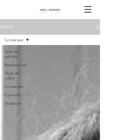
PRESSE
La marque
Tout les
articles
Rendez-vous
Style de
robes
La marque
Conseils
Tendance