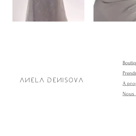
Bouti
Prend
ANELA DENISOVA
À pro
Nous 