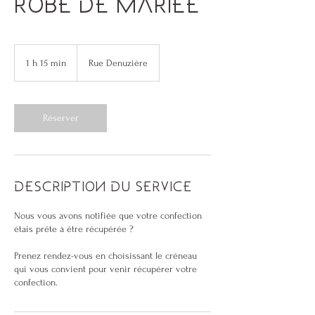
robe de mariée
1 h 15 min
1
Rue Denuzière
1
5
m
i
Réserver
n
Description du service
Nous vous avons notifiée que votre confection
étais prête à être récupérée ?
Prenez rendez-vous en choisissant le créneau
qui vous convient pour venir récupérer votre
confection.