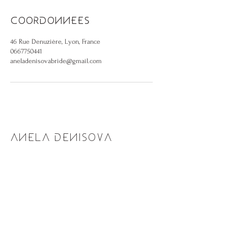
Coordonnées
46 Rue Denuzière, Lyon, France
0667750441
aneladenisovabride@gmail.com
ANELA DENISOVA
Boutique
Prendre rendez-vous
À propos
Nous contacter