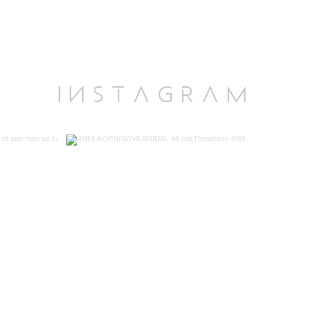
I N S T A G R A M