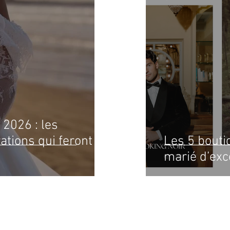
2026 : les
rations qui feront
Les 5 bouti
marié d’exc