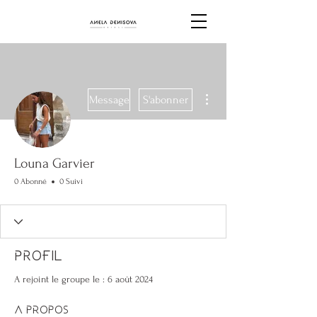
Plus d'actions
Message
S'abonner
Louna Garvier
0 Abonné
0 Suivi
Profil
A rejoint le groupe le : 6 août 2024
À propos