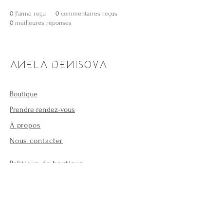
0
J'aime reçu
0
commentaires reçus
0
meilleures réponses
ANELA DENISOVA
Boutique
Prendre rendez-vous
À propos
Nous contacter
Politique de boutique
Moyens de paiement
Forum
Politique de cookies