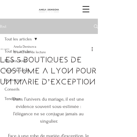
Post
Tout les articles
Anela Denisova
Tout les articles
13 avr.
2 min de lecture
Les 5 boutiques de
Rendez-vous
costume à Lyon pour
Style de robes
La marque
un marié d’exception
Conseils
Tendance
Dans l’univers du mariage, il est une 
évidence souvent sous-estimée : 
l’élégance ne se conjugue jamais au 
singulier.
Face à une robe de mariée d’exception, le 